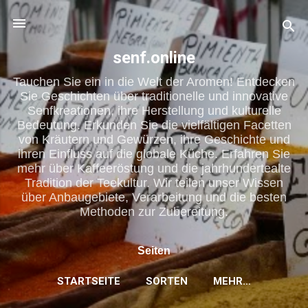
Direkt zum Hauptbereich
senf.online
Tauchen Sie ein in die Welt der Aromen! Entdecken
Sie Geschichten über traditionelle und innovative
Senfkreationen, ihre Herstellung und kulturelle
Bedeutung. Erkunden Sie die vielfältigen Facetten
von Kräutern und Gewürzen, ihre Geschichte und
ihren Einfluss auf die globale Küche. Erfahren Sie
mehr über Kaffeeröstung und die jahrhundertealte
Tradition der Teekultur. Wir teilen unser Wissen
über Anbaugebiete, Verarbeitung und die besten
Methoden zur Zubereitung.
Seiten
STARTSEITE
SORTEN
MEHR…