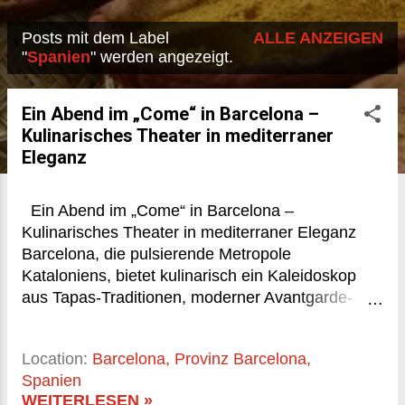
Posts mit dem Label
ALLE ANZEIGEN
P
"
Spanien
" werden angezeigt.
o
s
Ein Abend im „Come“ in Barcelona –
Kulinarisches Theater in mediterraner
t
Eleganz
s
Ein Abend im „Come“ in Barcelona –
Kulinarisches Theater in mediterraner Eleganz
Barcelona, die pulsierende Metropole
Kataloniens, bietet kulinarisch ein Kaleidoskop
aus Tapas-Traditionen, moderner Avantgarde-
Küche und internationalen Einflüssen. Doch
selten vereinen sich alle Elemente der
Location:
Barcelona, Provinz Barcelona,
Gastronomie so stimmig wie im „Come“. Dieses
Spanien
stilvolle Restaurant nahe dem Passeig de Gràcia
WEITERLESEN »