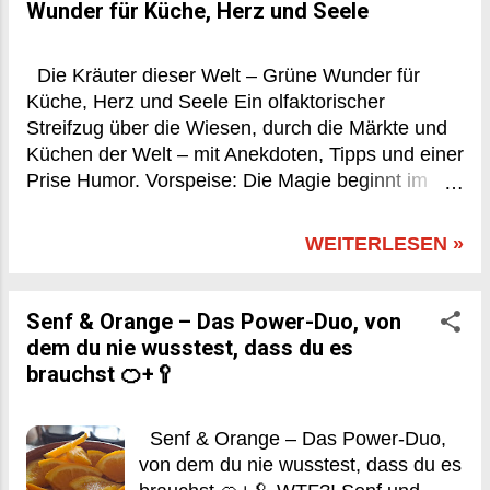
kleinstem Raum! Ob Fensterbank, Balkon oder
Wunder für Küche, Herz und Seele
Garten – hier erfährst du, wie du deinen eigenen
Kräutergarten anlegen kannst, worauf du achten
Die Kräuter dieser Welt – Grüne Wunder für
solltest und welche Kräuter wo am besten
Küche, Herz und Seele Ein olfaktorischer
gedeihen. Warum überhaupt ein Kräutergarten?
Streifzug über die Wiesen, durch die Märkte und
Ganz einfach: Frische Kräuter schmecken besser.
Küchen der Welt – mit Anekdoten, Tipps und einer
Punkt. Außerdem sind sie gesünder, nachhaltiger
Prise Humor. Vorspeise: Die Magie beginnt im
und günstiger als abgepackte Supermarkt-
Grün Was wäre ein Tomatensalat ohne frisches
Varianten. Wer Kräuter selbst zieht, hat die
Basilikum? Eine Suppe ohne Petersilie? Ein Curry
Kontrolle über die Anbaumethode, spart
WEITERLESEN »
ohne Koriander? Kräuter sind die Seele der
Verpackungsmüll – und erlebt ein kleines Stück
Küche – das grüne Gewissen im Kochtopf, das
Natur im Alltag. Und mal ehrlich: Gibt es etwas
mit leiser Stimme große Geschichten erzählt. Ihre
B...
Senf & Orange – Das Power-Duo, von
ätherischen Öle, Aromen und Farben bringen
dem du nie wusstest, dass du es
nicht nur Geschmack, sondern auch Geschichte
brauchst 🍊+🥄
auf den Teller. Doch Kräuter sind weit mehr als
bloße Zutaten. Sie sind Kultur, Medizin, Mythos –
Senf & Orange – Das Power-Duo,
und manchmal auch Magier mit Wurzeln. Kräuter
von dem du nie wusstest, dass du es
rund um die Welt – eine duftende Weltreise