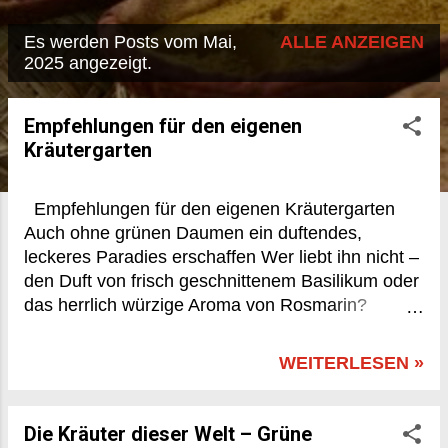
Es werden Posts vom Mai,
ALLE ANZEIGEN
P
2025 angezeigt.
o
s
Empfehlungen für den eigenen
Kräutergarten
t
s
Empfehlungen für den eigenen Kräutergarten
Auch ohne grünen Daumen ein duftendes,
leckeres Paradies erschaffen Wer liebt ihn nicht –
den Duft von frisch geschnittenem Basilikum oder
das herrlich würzige Aroma von Rosmarin?
Kräuter machen nicht nur in der Küche eine gute
Figur, sondern bringen auch Lebendigkeit, Farbe
WEITERLESEN »
und Geschmack in unser Zuhause. Und das
Beste: Ein Kräutergarten ist auch für Menschen
ohne grünen Daumen machbar – sogar auf
Die Kräuter dieser Welt – Grüne