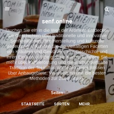
Direkt zum Hauptbereich
senf.online
Tauchen Sie ein in die Welt der Aromen! Entdecken
Sie Geschichten über traditionelle und innovative
Senfkreationen, ihre Herstellung und kulturelle
Bedeutung. Erkunden Sie die vielfältigen Facetten
von Kräutern und Gewürzen, ihre Geschichte und
ihren Einfluss auf die globale Küche. Erfahren Sie
mehr über Kaffeeröstung und die jahrhundertealte
Tradition der Teekultur. Wir teilen unser Wissen
über Anbaugebiete, Verarbeitung und die besten
Methoden zur Zubereitung.
Seiten
STARTSEITE
SORTEN
MEHR…