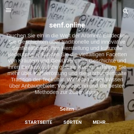
Direkt zum Hauptbereich
senf.online
Tauchen Sie ein in die Welt der Aromen! Entdecken
Sie Geschichten über traditionelle und innovative
Senfkreationen, ihre Herstellung und kulturelle
Bedeutung. Erkunden Sie die vielfältigen Facetten
von Kräutern und Gewürzen, ihre Geschichte und
ihren Einfluss auf die globale Küche. Erfahren Sie
mehr über Kaffeeröstung und die jahrhundertealte
Tradition der Teekultur. Wir teilen unser Wissen
über Anbaugebiete, Verarbeitung und die besten
Methoden zur Zubereitung.
Seiten
STARTSEITE
SORTEN
MEHR…