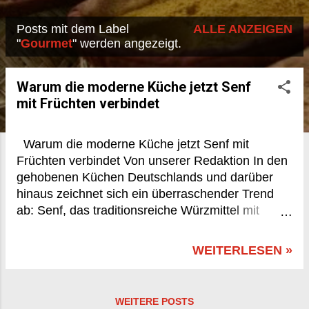
Posts mit dem Label
ALLE ANZEIGEN
P
"
Gourmet
" werden angezeigt.
o
s
Warum die moderne Küche jetzt Senf
mit Früchten verbindet
t
s
Warum die moderne Küche jetzt Senf mit
Früchten verbindet Von unserer Redaktion In den
gehobenen Küchen Deutschlands und darüber
hinaus zeichnet sich ein überraschender Trend
ab: Senf, das traditionsreiche Würzmittel mit
jahrhundertealter Geschichte, erlebt eine
Renaissance – in ungewohnter Liaison mit süßen
WEITERLESEN »
Früchten. Was zunächst wie ein kulinarisches
Paradoxon wirkt, entpuppt sich bei näherem
Hinsehen als logische Konsequenz einer
WEITERE POSTS