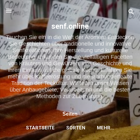
Direkt zum Hauptbereich
senf.online
Tauchen Sie ein in die Welt der Aromen! Entdecken
Sie Geschichten über traditionelle und innovative
Senfkreationen, ihre Herstellung und kulturelle
Bedeutung. Erkunden Sie die vielfältigen Facetten
von Kräutern und Gewürzen, ihre Geschichte und
ihren Einfluss auf die globale Küche. Erfahren Sie
mehr über Kaffeeröstung und die jahrhundertealte
Tradition der Teekultur. Wir teilen unser Wissen
über Anbaugebiete, Verarbeitung und die besten
Methoden zur Zubereitung.
Seiten
STARTSEITE
SORTEN
MEHR…