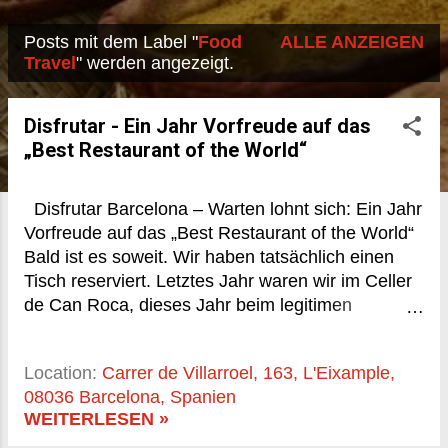
Posts mit dem Label "
Food
ALLE ANZEIGEN
P
Travel
" werden angezeigt.
o
s
Disfrutar - Ein Jahr Vorfreude auf das
„Best Restaurant of the World“
t
s
Disfrutar Barcelona – Warten lohnt sich: Ein Jahr
Vorfreude auf das „Best Restaurant of the World“
Bald ist es soweit. Wir haben tatsächlich einen
Tisch reserviert. Letztes Jahr waren wir im Celler
de Can Roca, dieses Jahr beim legitimen
Nachfolger: Disfrutar, Barcelona. Ein Name, der in
der Food-Szene längst Legende ist – und
Location:
Carrer de Villarroel, 163, L'Eixample,
gleichzeitig unfassbar schwer zu bekommen. Fast
08036 Barcelona, Spanien
ein Jahr Wartezeit. Fast schon normal, wenn man
WEITERLESEN »
in ein Restaurant möchte, das 2023 (und damit für