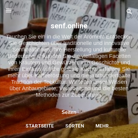
Direkt zum Hauptbereich
senf.online
Tauchen Sie ein in die Welt der Aromen! Entdecken
Sie Geschichten über traditionelle und innovative
Senfkreationen, ihre Herstellung und kulturelle
Bedeutung. Erkunden Sie die vielfältigen Facetten
von Kräutern und Gewürzen, ihre Geschichte und
ihren Einfluss auf die globale Küche. Erfahren Sie
mehr über Kaffeeröstung und die jahrhundertealte
Tradition der Teekultur. Wir teilen unser Wissen
über Anbaugebiete, Verarbeitung und die besten
Methoden zur Zubereitung.
Seiten
STARTSEITE
SORTEN
MEHR…