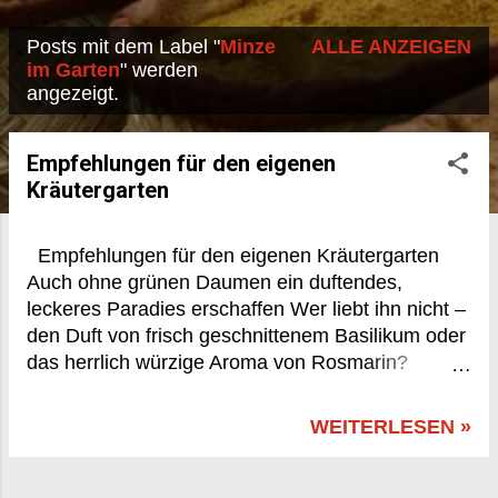
Posts mit dem Label "
Minze
ALLE ANZEIGEN
P
im Garten
" werden
angezeigt.
o
s
Empfehlungen für den eigenen
t
Kräutergarten
s
Empfehlungen für den eigenen Kräutergarten
Auch ohne grünen Daumen ein duftendes,
leckeres Paradies erschaffen Wer liebt ihn nicht –
den Duft von frisch geschnittenem Basilikum oder
das herrlich würzige Aroma von Rosmarin?
Kräuter machen nicht nur in der Küche eine gute
Figur, sondern bringen auch Lebendigkeit, Farbe
WEITERLESEN »
und Geschmack in unser Zuhause. Und das
Beste: Ein Kräutergarten ist auch für Menschen
ohne grünen Daumen machbar – sogar auf