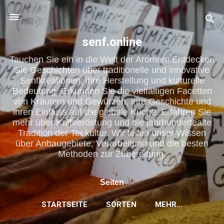
Direkt zum Hauptbereich
senf.online
Tauchen Sie ein in die Welt der Aromen! Entdecken
Sie Geschichten über traditionelle und innovative
Senfkreationen, ihre Herstellung und kulturelle
Bedeutung. Erkunden Sie die vielfältigen Facetten
von Kräutern und Gewürzen, ihre Geschichte und
ihren Einfluss auf die globale Küche. Erfahren Sie
mehr über Kaffeeröstung und die jahrhundertealte
Tradition der Teekultur. Wir teilen unser Wissen
über Anbaugebiete, Verarbeitung und die besten
Methoden zur Zubereitung.
Seiten
STARTSEITE
SORTEN
MEHR…