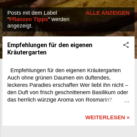
Posts mit dem Label
ALLE ANZEIGEN
P
"
Pflanzen Tipps
" werden
angezeigt.
o
s
Empfehlungen für den eigenen
t
Kräutergarten
s
Empfehlungen für den eigenen Kräutergarten
Auch ohne grünen Daumen ein duftendes,
leckeres Paradies erschaffen Wer liebt ihn nicht –
den Duft von frisch geschnittenem Basilikum oder
das herrlich würzige Aroma von Rosmarin?
Kräuter machen nicht nur in der Küche eine gute
Figur, sondern bringen auch Lebendigkeit, Farbe
WEITERLESEN »
und Geschmack in unser Zuhause. Und das
Beste: Ein Kräutergarten ist auch für Menschen
ohne grünen Daumen machbar – sogar auf