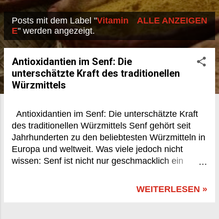
Posts mit dem Label "
Vitamin
ALLE ANZEIGEN
P
E
" werden angezeigt.
o
s
Antioxidantien im Senf: Die
unterschätzte Kraft des traditionellen
t
Würzmittels
s
Antioxidantien im Senf: Die unterschätzte Kraft
des traditionellen Würzmittels Senf gehört seit
Jahrhunderten zu den beliebtesten Würzmitteln in
Europa und weltweit. Was viele jedoch nicht
wissen: Senf ist nicht nur geschmacklich ein
Genuss, sondern auch ernährungsphysiologisch
bemerkenswert. Insbesondere seine
WEITERLESEN »
antioxidativen Eigenschaften machen ihn zu
einem unterschätzten Beitrag für die Gesundheit.