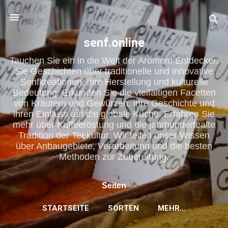
Direkt zum Hauptbereich
senf.online
Tauchen Sie ein in die Welt der Aromen! Entdecken
Sie Geschichten über traditionelle und innovative
Senfkreationen, ihre Herstellung und kulturelle
Bedeutung. Erkunden Sie die vielfältigen Facetten
von Kräutern und Gewürzen, ihre Geschichte und
ihren Einfluss auf die globale Küche. Erfahren Sie
mehr über Kaffeeröstung und die jahrhundertealte
Tradition der Teekultur. Wir teilen unser Wissen
über Anbaugebiete, Verarbeitung und die besten
Methoden zur Zubereitung.
Seiten
STARTSEITE
SORTEN
MEHR…