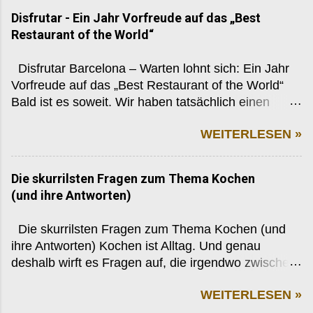
Disfrutar - Ein Jahr Vorfreude auf das „Best
Restaurant of the World“
Disfrutar Barcelona – Warten lohnt sich: Ein Jahr
Vorfreude auf das „Best Restaurant of the World“
Bald ist es soweit. Wir haben tatsächlich einen
Tisch reserviert. Letztes Jahr waren wir im Celler de
WEITERLESEN »
Can Roca, dieses Jahr beim legitimen Nachfolger:
Disfrutar, Barcelona. Ein Name, der in der Food-
Szene längst Legende ist – und gleichzeitig
Die skurrilsten Fragen zum Thema Kochen
unfassbar schwer zu bekommen. Fast ein Jahr
(und ihre Antworten)
Wartezeit. Fast schon normal, wenn man in ein
Restaurant möchte, das 2023 (und damit für ein
Die skurrilsten Fragen zum Thema Kochen (und
ganzes Jahr) den prestigeträchtigen Titel Best
ihre Antworten) Kochen ist Alltag. Und genau
Restaurant of the World tragen durfte. Früher
deshalb wirft es Fragen auf, die irgendwo zwischen
konnte man diesen Platz mehrmals hintereinander
genial, absurd und „Warum habe ich das nie
verteidigen. Heute nicht mehr. Wer einmal die
WEITERLESEN »
hinterfragt?“ liegen. Manche davon tauchen
Nummer eins war, wandert in die „Hall of Fame“.