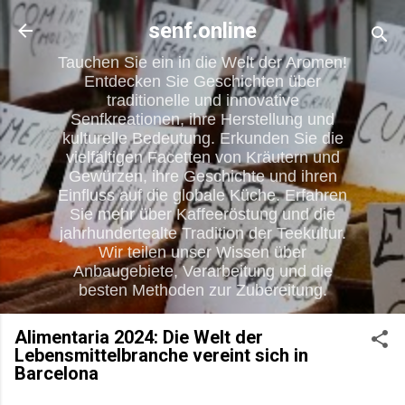
Direkt zum Hauptbereich
senf.online
Tauchen Sie ein in die Welt der Aromen!
Entdecken Sie Geschichten über
traditionelle und innovative
Senfkreationen, ihre Herstellung und
kulturelle Bedeutung. Erkunden Sie die
vielfältigen Facetten von Kräutern und
Gewürzen, ihre Geschichte und ihren
Einfluss auf die globale Küche. Erfahren
Sie mehr über Kaffeeröstung und die
jahrhundertealte Tradition der Teekultur.
Wir teilen unser Wissen über
Anbaugebiete, Verarbeitung und die
besten Methoden zur Zubereitung.
Alimentaria 2024: Die Welt der
Lebensmittelbranche vereint sich in
Barcelona