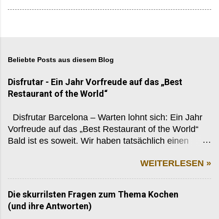
Beliebte Posts aus diesem Blog
Disfrutar - Ein Jahr Vorfreude auf das „Best
Restaurant of the World“
Disfrutar Barcelona – Warten lohnt sich: Ein Jahr
Vorfreude auf das „Best Restaurant of the World“
Bald ist es soweit. Wir haben tatsächlich einen
Tisch reserviert. Letztes Jahr waren wir im Celler de
WEITERLESEN »
Can Roca, dieses Jahr beim legitimen Nachfolger:
Disfrutar, Barcelona. Ein Name, der in der Food-
Szene längst Legende ist – und gleichzeitig
Die skurrilsten Fragen zum Thema Kochen
unfassbar schwer zu bekommen. Fast ein Jahr
(und ihre Antworten)
Wartezeit. Fast schon normal, wenn man in ein